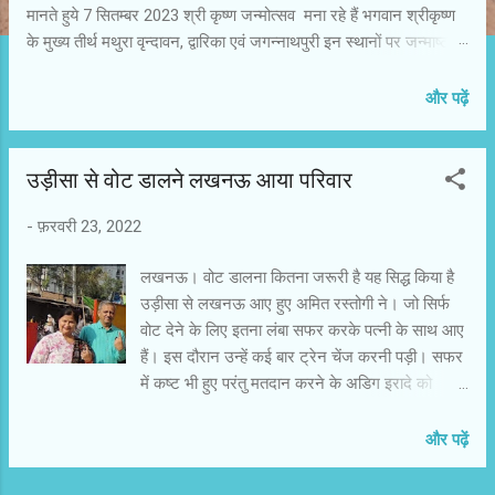
मानते हुये 7 सितम्बर 2023 श्री कृष्ण जन्मोत्सव मना रहे हैं भगवान श्रीकृष्ण
के मुख्य तीर्थ मथुरा वृन्दावन, द्वारिका एवं जगन्नाथपुरी इन स्थानों पर जन्माष्टमी
का त्यौहार 7 सितम्बर 2023 को ही मनाया जा रहा है। भगवान श्री कृष्ण के
जन्म के समय मुख्य रूप से भादो मास के कृष्ण पक्ष अष्टमी तथा सूर्यदेव को सिंह
और पढ़ें
राशि में एवं चन्द्र देव को वृष राशि में होना चाहिए तभी जन्माष्टमी का त्यौहार
मनाया जाता है। वसुदेवसुतं देवं कंसचाणूरमर्दनम। देवकीपरमानन्दं कृष्णं वन्दे
जगद्गुरुम॥ यह मंत्र अपने आप में कृष्ण का पूरा परिचय देता है, कृष्ण वासुदेव के
उड़ीसा से वोट डालने लखनऊ आया परिवार
पुत्र है, महादुष्ट कंश एवं चाणूर को मारने वाले देवकी माता को आनन्द देने वाले
-
फ़रवरी 23, 2022
हम सबके जगत के गुरू है उनको कोटिश नमन एवं अपने से जोड़े रखें।
अयोध्या/लखनऊ 06 सितम्बर 2023ः- भगवान श्रीकृष्ण के नाम का अर्थ
लखनऊ। वोट डालना कितना जरूरी है यह सिद्ध किया है
आकर्षण है इसलिए कर्षति परमहंसानाम इति कृष्ण...
उड़ीसा से लखनऊ आए हुए अमित रस्तोगी ने। जो सिर्फ
वोट देने के लिए इतना लंबा सफर करके पत्नी के साथ आए
हैं। इस दौरान उन्हें कई बार ट्रेन चेंज करनी पड़ी। सफर
में कष्ट भी हुए परंतु मतदान करने के अडिग इरादे को
लखनऊ मे वोट करके ही संपन्न किया एक तरफ जहां
सरकार प्रशासन और लोग, सभी को वोट डालने के लिए
और पढ़ें
अनुरोध करते है। विज्ञापन पर पैसा खर्च किया जाता है और
ना जाने कितने ही प्रयास करने पड़ते हैं। फिर भी लोग वोट