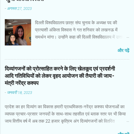
-
अगस्त 27, 2023
दिल्ली विश्वविद्यालय छात्र संघ चुनाव के अध्यक्ष पद की
प्रत्याशी अंकिता विश्वास ने गत शनिवार को लखनऊ में
समर्थन मांगा। उन्होंने कहा की दिल्ली विश्वविद्यालय में उत्तर
प्रदेश से और विशेषकर पूर्वांचल तथा लखनऊ से बहुत सारे
और पढ़ें
छात्र-छात्राएं अध्ययन करने के लिए जाते हैं मैं आज अपने
उन्हें साथियों के और उनके परिवार के बीच में आई हूं। इस
अवसर पर कई गणमान्य व्यक्तियों के अलावा समाजसेवी,
दिव्यांगजनों को प्रोत्साहित करने के लिए खेलकूद एवं प्रदर्शनी
महिलाएं तथा बच्चे व अन्य उपस्थित रहे। भारत की राजधानी
आदि गतिविधियों को लेकर वृहद आयोजन की तैयारी की जाय–
दिल्ली के समीकरण बनाने में भारत के सबसे बड़े राज्य उत्तर
मंत्री नरेंद्र कश्यप
प्रदेश का बहुत बड़ा योगदान है। सांसद से लेकर मंत्री पदों
-
जनवरी 18, 2023
तक उत्तर प्रदेश और विशेष कर पूर्वांचल नेतृत्व कर रहा है।
और इन सब में सबसे अहम है छात्र संघ चुनाव जिसे राजनीति
प्रदेश का हर दिव्यांग का विकास हमारी प्राथमिकता-नरेंद्र कश्यप योजनाओं का
की प्रथम पाठशाला कहा जाता है। ऐसे में दिल्ली विश्विद्यालय
व्यापक प्रचार-प्रसार जनपदों के साथ-साथ तहसील एवं ब्लाक स्तर पर भी किया
छात्रसंघ का चुनाव हो और उसमें यूपी के लखनऊ और पूर्वांचल
जाय वित्तीय वर्ष में अब तक 22 हजार कृत्रिम अंग दिव्यांगजनों को वितरित
का योगदान ना हो ऐसा संभव नहीं है। यह कहना है अंकिता
दिव्यांगजन पेंशन को आधार से लिंक कराने का कार्य 87 प्रतिशत पूर्ण जनपद
विश्वास का, जो बीते शनिवार को जन समर्थन के उद्देश्य से