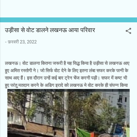
रूप से भादो मास के कृष्ण पक्ष अष्टमी तथा सूर्यदेव को सिंह राशि में एवं चन्द्र देव
को वृष राशि में होना चाहिए तभी जन्माष्टमी का त्यौहार मनाया जाता है। वसुदेवसुतं
देवं कंसचाणूरमर्दनम। देवकीपरमानन्दं कृष्णं वन्दे जगद्गुरुम॥ यह मंत्र अपने आप
में कृष्ण का पूरा परिचय देता है, कृष्ण वासुदेव के पुत्र है, महादुष्ट कंश एवं चाणूर को
उड़ीसा से वोट डालने लखनऊ आया परिवार
मारने वाले देवकी माता को आनन्द देने वाले हम सबके जगत के गुरू है उनको
कोटिश नमन एवं अपने से जोड़े रखें। अयोध्या/लखनऊ 06 सितम्बर 2023ः-
-
फ़रवरी 23, 2022
भगवान श्रीकृष्ण के नाम का अर्थ आकर्षण है इसलिए कर्षति परमहंसानाम इति
कृष्ण...
लखनऊ। वोट डालना कितना जरूरी है यह सिद्ध किया है उड़ीसा से लखनऊ आए
हुए अमित रस्तोगी ने। जो सिर्फ वोट देने के लिए इतना लंबा सफर करके पत्नी के
साथ आए हैं। इस दौरान उन्हें कई बार ट्रेन चेंज करनी पड़ी। सफर में कष्ट भी
हुए परंतु मतदान करने के अडिग इरादे को लखनऊ मे वोट करके ही संपन्न किया