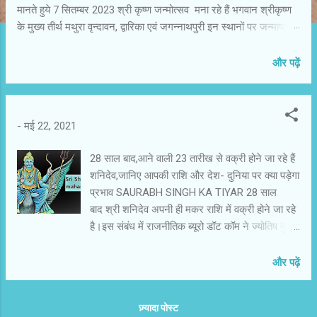
मानते हुये 7 सितम्बर 2023 श्री कृष्ण जन्मोत्सव मना रहे हैं भगवान श्रीकृष्ण
के मुख्य तीर्थ मथुरा वृन्दावन, द्वारिका एवं जगन्नाथपुरी इन स्थानों पर जन्माष्टमी
का त्यौहार 7 सितम्बर 2023 को ही मनाया जा रहा है। भगवान श्री कृष्ण के
जन्म के समय मुख्य रूप से भादो मास के कृष्ण पक्ष अष्टमी तथा सूर्यदेव को सिंह
और पढ़ें
राशि में एवं चन्द्र देव को वृष राशि में होना चाहिए तभी जन्माष्टमी का त्यौहार
मनाया जाता है। वसुदेवसुतं देवं कंसचाणूरमर्दनम। देवकीपरमानन्दं कृष्णं वन्दे
जगद्गुरुम॥ यह मंत्र अपने आप में कृष्ण का पूरा परिचय देता है, कृष्ण वासुदेव के
-
मई 22, 2021
पुत्र है, महादुष्ट कंश एवं चाणूर को मारने वाले देवकी माता को आनन्द देने वाले
हम सबके जगत के गुरू है उनको कोटिश नमन एवं अपने से जोड़े रखें।
28 साल बाद,आने वाली 23 तारीख से वक्री होने जा रहे हैं
अयोध्या/लखनऊ 06 सितम्बर 2023ः- भगवान श्रीकृष्ण के नाम का अर्थ
शनिदेव,जानिए आपकी राशि और देश- दुनिया पर क्या पड़ेगा
आकर्षण है इसलिए कर्षति परमहंसानाम इति कृष्ण...
प्रभाव SAURABH SINGH KA TIYAR 28 साल
बाद श्री शनिदेव अपनी ही मकर राशि में वक्री होने जा रहे
है।इस संबंध में राजनीतिक ब्यूरो डॉट कॉम ने ज्योतिष गुरु
एसएस नागपाल से वार्ता की, इनके मुताबिक जब शनि मकर
में गोचर करते हैं तो इसके बहुत विचित्र परिवर्तन होते है।
और पढ़ें
क्योंकि श्री शनिदेव को ज्योतिष में कर्मफल दाता एवं
दंडाधिकारी न्यायाधीश भी कहा जाता है। गुरुजी के अनुसार
ज़्यादा पोस्ट
12 राशियों पर इस परिवर्तन का निम्नलिखित प्रभाव पड़